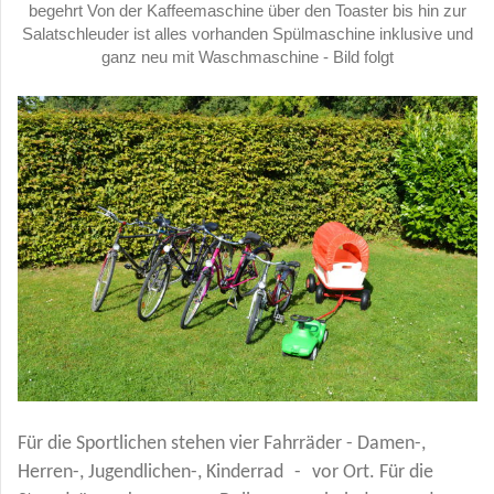
begehrt Von der Kaffeemaschine über den Toaster bis hin zur
Salatschleuder ist alles vorhanden Spülmaschine inklusive und
ganz neu mit Waschmaschine - Bild folgt
Für die Sportlichen stehen vier Fahrräder - Damen-,
Herren-, Jugendlichen-, Kinderrad
-
vor Ort. Für die